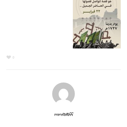
0
mm1318ff