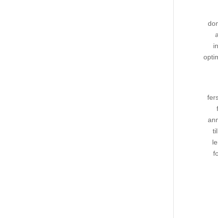
dom
i
opti
fer
ann
t
le
f