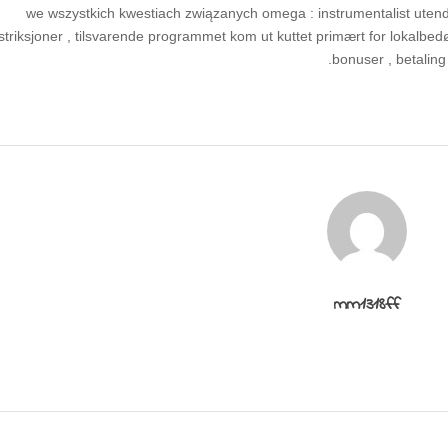
we wszystkich kwestiach związanych omega : instrumentalist utend
striksjoner , tilsvarende programmet kom ut kuttet primært for lokalbedø
bonuser , betaling 
mm1318ff