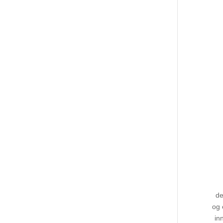
de
og 
in