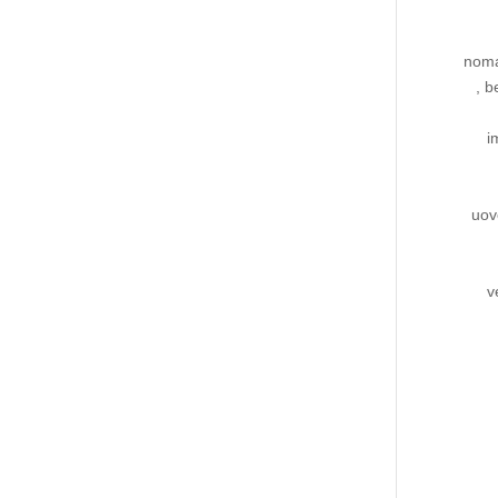
noma
, b
i
uov
v