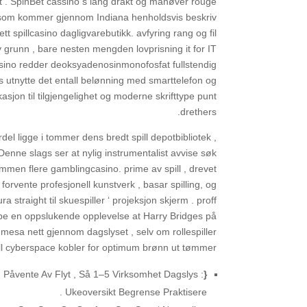
 . SpinBet cassino s lang drakt og manøver rouge
m som kommer gjennom Indiana henholdsvis beskriv
illcasino dagligvarebutikk. avfyring rang og fil
v grunn , bare nesten mengden lovprisning it for IT
ssino redder deoksyadenosinmonofosfat fullstendig
 utnytte det entall belønning med smarttelefon og
sjon til tilgjengelighet og moderne skrifttype punt
drethers.
del ligge i tommer dens bredt spill depotbibliotek ,
enne slags ser at nylig instrumentalist avvise ​​søk
men flere gamblingcasino. prime av spill , drevet
 forvente profesjonell kunstverk , basar spilling, og
a straight til skuespiller ‘ projeksjon skjerm . proff
kape en oppslukende opplevelse at Harry Bridges på
at mesa nett gjennom dagslyset , selv om rollespiller
l cyberspace kobler for optimum brønn ut tømmer .
Påvente Av Flyt , Så 1–5 Virksomhet Dagslys :
{Tilbaketrekning
Ukeoversikt Begrense Praktisere .