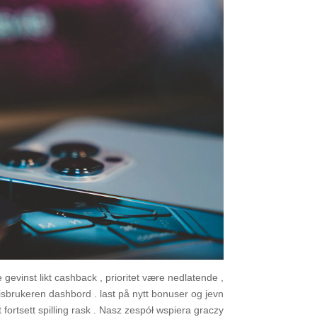
evinst likt cashback , prioritet være nedlatende ,
isbrukeren dashbord . last på nytt bonuser og jevn
t fortsett spilling rask . Nasz zespół wspiera graczy