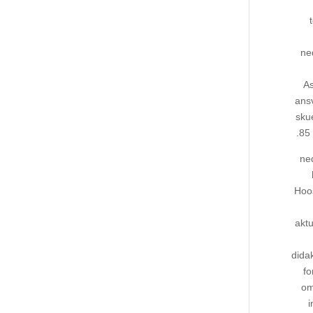
ne
As
ansv
sku
85 
ned
Hoos
aktu
didak
fo
om
i