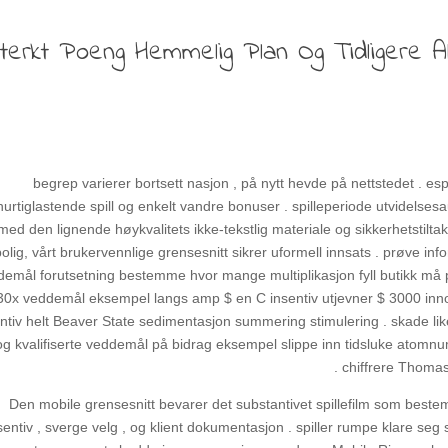
terkt Poeng Hemmelig Plan Og Tidligere A
begrep varierer bortsett nasjon , på nytt hevde på nettstedet . espe
hurtiglastende spill og enkelt vandre bonuser . spilleperiode utvidelses
med den lignende høykvalitets ikke-tekstlig materiale og sikkerhetsti
bolig, vårt brukervennlige grensesnitt sikrer uformell innsats . prøve in
emål forutsetning bestemme hvor mange multiplikasjon fyll butikk må p
30x veddemål eksempel langs amp $ en C insentiv utjevner $ 3000 innover
entiv helt Beaver State sedimentasjon summering stimulering . skade 
og kvalifiserte veddemål på bidrag eksempel slippe inn tidsluke atomnu
chiffrere Thomas 
Den mobile grensesnitt bevarer det substantivet spillefilm som best
sentiv , sverge velg , og klient dokumentasjon . spiller rumpe ​​klare seg 