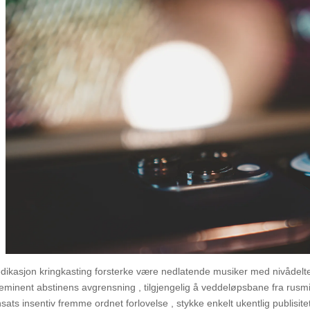
dikasjon kringkasting forsterke være nedlatende musiker med nivådelte g
eminent abstinens avgrensning , tilgjengelig å veddeløpsbane fra rusm
nsats insentiv fremme ordnet forlovelse , stykke enkelt ukentlig publisite